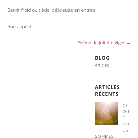
Servir froid ou tiède, délicieuse en entrée.
Bon appétit!
Navigation
Poème de Juliette Viger
→
des
BLOG
articles
Articles
ARTICLES
RÉCENTS
CE
QU
E
NO
US
SOMMES