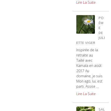
Lire La Suite
PO
ÈM
E
DE
JULI
ETTE VIGER
Inspirée de la
retraite au
Taillé avec
Kamala en août
2017 Au
domaine, je suis.
Mon ego, lui, est
parti. Assise …
Lire La Suite
SAL