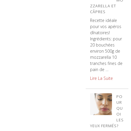
MO
ZZARELLA ET
CÂPRES
Recette idéale
pour vos apéros
dînatoires!
Ingrédients: pour
20 bouchées
environ 500g de
mozzarella 10
tranches fines de
pain de …
Lire La Suite
PO
UR
QU
OI
LES
YEUX FERMÉS?