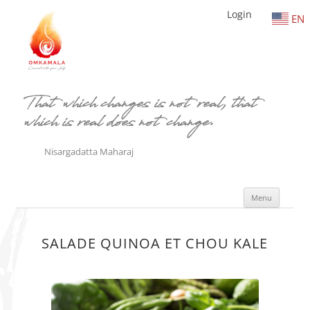
Login
EN
That which changes is not real, that
which is real does not change.
Nisargadatta Maharaj
Aller
Menu
au
conte
SALADE QUINOA ET CHOU KALE