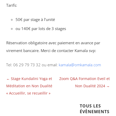
Tarifs:
50€ par stage à l’unité
ou 140€ par lots de 3 stages
Réservation obligatoire avec paiement en avance par
virement bancaire. Merci de contacter Kamala svp:
Tel: 06 29 79 73 32 ou email:
kamala@omkamala.com
Navigation
←
Stage Kundalini Yoga et
Zoom Q&A Formation Eveil et
des
Méditation en Non Dualité
Non Dualité 2024
→
articles
« Accueillir, se recueillir »
TOUS LES
ÉVÈNEMENTS