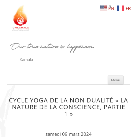
Login
EN
FR
Our true nature is happiness.
Kamala
Aller
Menu
au
conte
CYCLE YOGA DE LA NON DUALITÉ « LA
NATURE DE LA CONSCIENCE, PARTIE
1 »
samedi 09 mars 2024