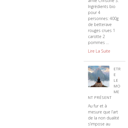
amie Christine S.
Ingrédients bio
pour 4
personnes: 400g
de betterave
rouges crues 1
carotte 2
pommes …
Lire La Suite
ETR
E
LE
MO
ME
NT PRÉSENT
Au fur et à
mesure que l’art
de la non dualité
s’impose au