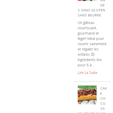
AN
DE
S SANS GLUTEN
SANS BEURRE
Un gâteau
nourrissant,
gourmand et
léger! Idéal pour
nourrir sainement
et régaler les
enfants 🙂
Ingrédients bio
pour 6 à …
Lire La Suite
CAK
E
CO
CO
SA