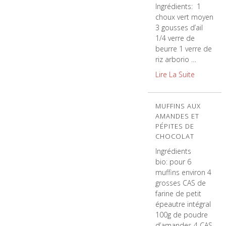
Ingrédients: 1
choux vert moyen
3 gousses d’ail
1/4 verre de
beurre 1 verre de
riz arborio …
Lire La Suite
MUFFINS AUX
AMANDES ET
PÉPITES DE
CHOCOLAT
Ingrédients
bio: pour 6
muffins environ 4
grosses CAS de
farine de petit
épeautre intégral
100g de poudre
d’amandes 4 CAS