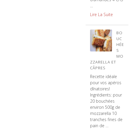
…
Lire La Suite
BO
UC
HÉE
S
MO
ZZARELLA ET
CÂPRES
Recette idéale
pour vos apéros
dînatoires!
Ingrédients: pour
20 bouchées
environ 500g de
mozzarella 10
tranches fines de
pain de …