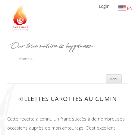
Login
EN
Our true nature is happiness.
Kamala
Aller
Menu
au
conte
RILLETTES CAROTTES AU CUMIN
Cette recette a connu un franc succès à de nombreuses
occasions auprès de mon entourage! C’est excellent