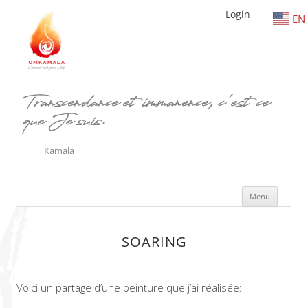
Login
EN
Transcendance et immanence, c'est ce
que Je suis.
Kamala
Aller
Menu
au
conte
SOARING
Voici un partage d’une peinture que j’ai réalisée: