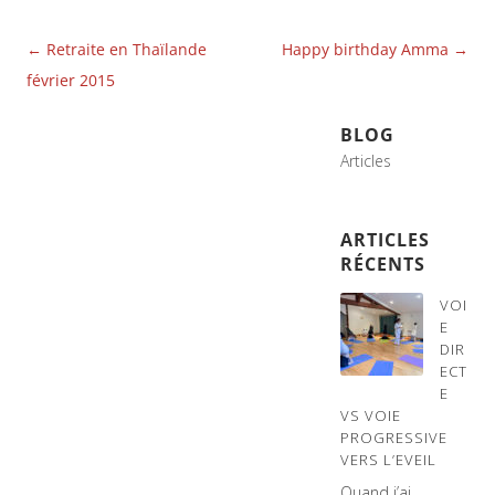
Navigation
←
Retraite en Thaïlande
Happy birthday Amma
→
des
février 2015
articles
BLOG
Articles
ARTICLES
RÉCENTS
VOI
E
DIR
ECT
E
VS VOIE
PROGRESSIVE
VERS L’EVEIL
Quand j’ai